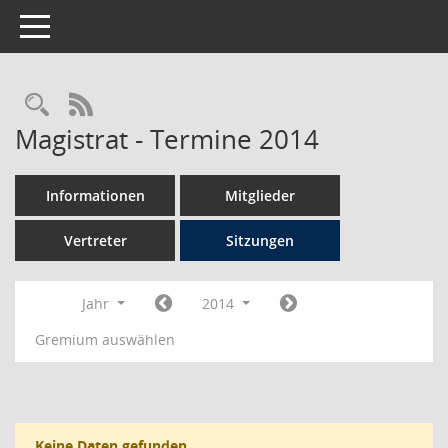
Toggle navigation
Rechercheauswahl
RSS-Feed
Magistrat - Termine 2014
Informationen
Mitglieder
Vertreter
Sitzungen
Jahr
2014
Gremium auswählen
Keine Daten gefunden.