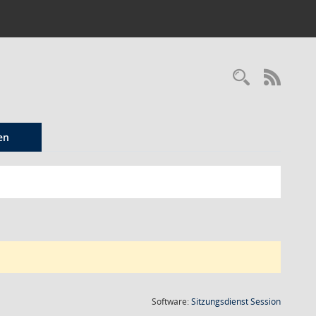
Recherc
RSS-
en
(Wird in
Software:
Sitzungsdienst
Session