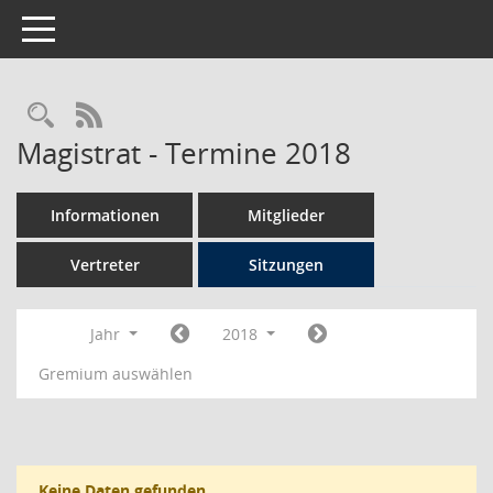
Toggle navigation
Rechercheauswahl
RSS-Feed
Magistrat - Termine 2018
Informationen
Mitglieder
Vertreter
Sitzungen
Jahr
2018
Gremium auswählen
Keine Daten gefunden.