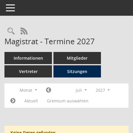
Toggle navigation
Rechercheauswahl
RSS-Feed
Magistrat - Termine 2027
Informationen
Mitglieder
Vertreter
Sitzungen
Monat
Juli
2027
Aktuell
Gremium auswählen
Keine Daten gefunden.