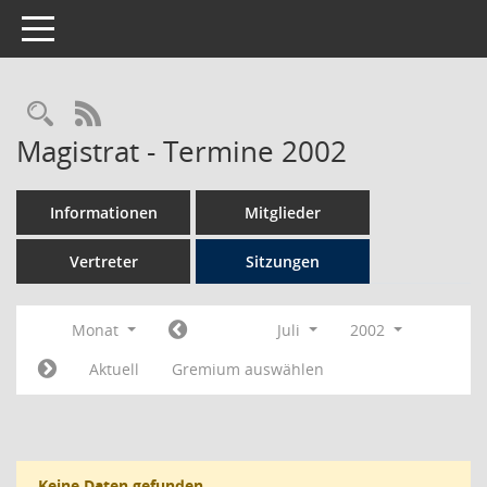
Toggle navigation
Rechercheauswahl
RSS-Feed
Magistrat - Termine 2002
Informationen
Mitglieder
Vertreter
Sitzungen
Monat
Juli
2002
Aktuell
Gremium auswählen
Keine Daten gefunden.