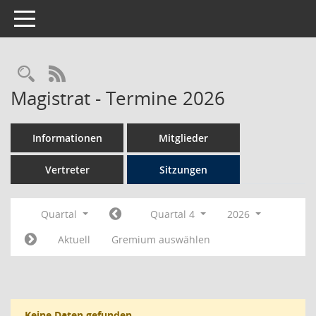
Toggle navigation
Rechercheauswahl
RSS-Feed
Magistrat - Termine 2026
Informationen
Mitglieder
Vertreter
Sitzungen
Quartal
Quartal 4
2026
Aktuell
Gremium auswählen
Keine Daten gefunden.