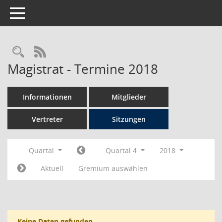
Toggle navigation
Rechercheauswahl
RSS-Feed
Magistrat - Termine 2018
Informationen
Mitglieder
Vertreter
Sitzungen
Quartal
Quartal 4
2018
Aktuell
Gremium auswählen
Keine Daten gefunden.