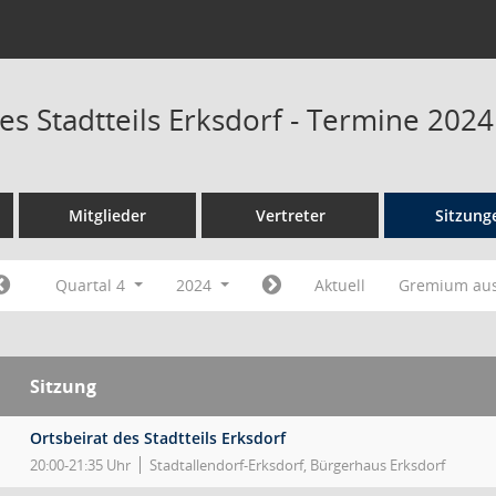
es Stadtteils Erksdorf - Termine 2024
Mitglieder
Vertreter
Sitzung
Quartal 4
2024
Aktuell
Gremium au
Sitzung
Ortsbeirat des Stadtteils Erksdorf
20:00-21:35 Uhr
Stadtallendorf-Erksdorf, Bürgerhaus Erksdorf