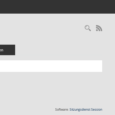
Recherc
RSS-
en
(Wird in
Software:
Sitzungsdienst
Session