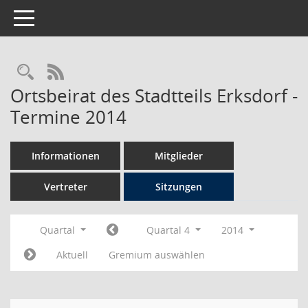
Toggle navigation
Rechercheauswahl
RSS-Feed
Ortsbeirat des Stadtteils Erksdorf -
Termine 2014
Informationen
Mitglieder
Vertreter
Sitzungen
Quartal
Quartal 4
2014
Aktuell
Gremium auswählen