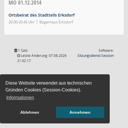
MO
01.12.2014
Ortsbeirat des Stadtteils Erksdorf
20:00-20:45 Uhr
Bügerhaus Erksdorf
1 Satz
Software:
(Wird in
Letzte Änderung: 07.08.2026
Sitzungsdienst
Session
21:02:17
Diese Website verwendet aus technischen
Gründen Cookies (Session-Cookies).
Informationen
Ablehnen
Annehmen