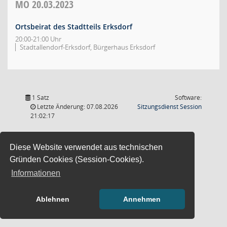
MO
20.03.2023
Ortsbeirat des Stadtteils Erksdorf
20:00-21:00 Uhr
Stadtallendorf-Erksdorf, Bürgerhaus Erksdorf
1 Satz
Software:
(Wird in
Letzte Änderung: 07.08.2026
Sitzungsdienst
Session
21:02:17
Diese Website verwendet aus technischen
Gründen Cookies (Session-Cookies).
Informationen
Ablehnen
Annehmen