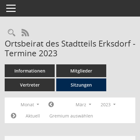
Toggle navigation
Rechercheauswahl
RSS-Feed
Ortsbeirat des Stadtteils Erksdorf -
Termine 2023
Informationen
Mitglieder
Vertreter
Sitzungen
Monat
März
2023
Aktuell
Gremium auswählen