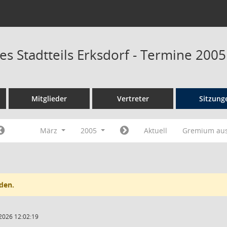
es Stadtteils Erksdorf - Termine 2005
Mitglieder
Vertreter
Sitzung
März
2005
Aktuell
Gremium au
den.
2026 12:02:19