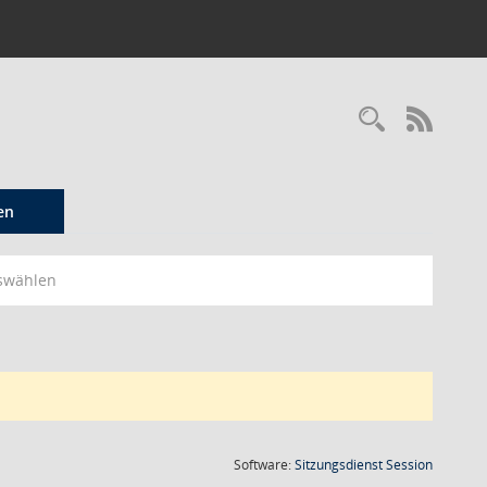
Recherc
RSS-
en
swählen
(Wird in
Software:
Sitzungsdienst
Session