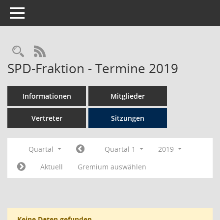
Toggle navigation
Rechercheauswahl
RSS-Feed
SPD-Fraktion - Termine 2019
Informationen
Mitglieder
Vertreter
Sitzungen
Quartal
Quartal 1
2019
Aktuell
Gremium auswählen
Keine Daten gefunden.