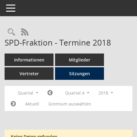
Toggle navigation
Rechercheauswahl
RSS-Feed
SPD-Fraktion - Termine 2018
Informationen
Mitglieder
Vertreter
Sitzungen
Quartal
Quartal 4
2018
Aktuell
Gremium auswählen
Keine Daten gefunden.