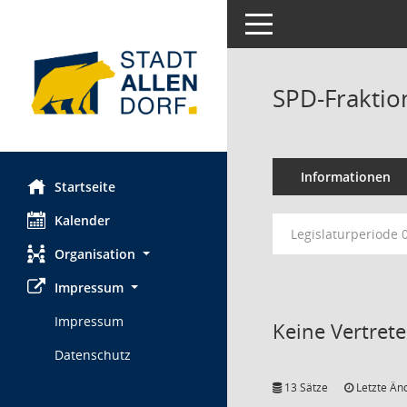
Toggle navigation
SPD-Fraktio
Informationen
Startseite
Kalender
Legislaturperiode 
Organisation
Impressum
Impressum
Keine Vertret
Datenschutz
13 Sätze
Letzte Än