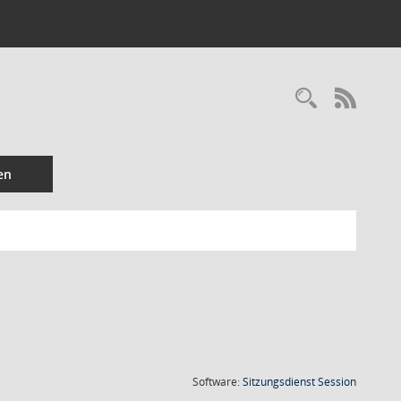
Recherc
RSS-
en
(Wird in
Software:
Sitzungsdienst
Session