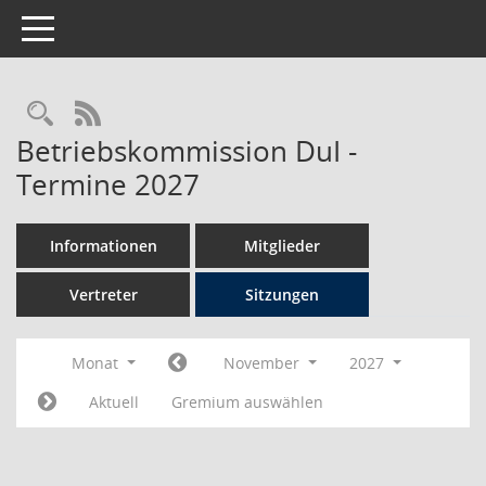
Toggle navigation
Rechercheauswahl
RSS-Feed
Betriebskommission DuI -
Termine 2027
Informationen
Mitglieder
Vertreter
Sitzungen
Monat
November
2027
Aktuell
Gremium auswählen