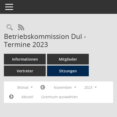
Toggle navigation
Rechercheauswahl
RSS-Feed
Betriebskommission DuI -
Termine 2023
Informationen
Mitglieder
Vertreter
Sitzungen
Monat
November
2023
Aktuell
Gremium auswählen