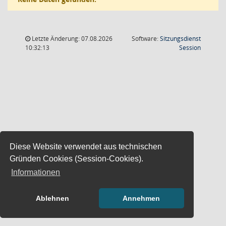
Letzte Änderung: 07.08.2026
Software:
Sitzungsdienst
(Wird in
10:32:13
Session
Diese Website verwendet aus technischen
Gründen Cookies (Session-Cookies).
Informationen
Ablehnen
Annehmen