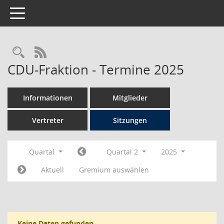
Toggle navigation
Rechercheauswahl
RSS-Feed
CDU-Fraktion - Termine 2025
Informationen
Mitglieder
Vertreter
Sitzungen
Quartal
Quartal 2
2025
Aktuell
Gremium auswählen
Keine Daten gefunden.