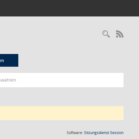
Recherc
RSS-
en
swählen
(Wird in
Software:
Sitzungsdienst
Session