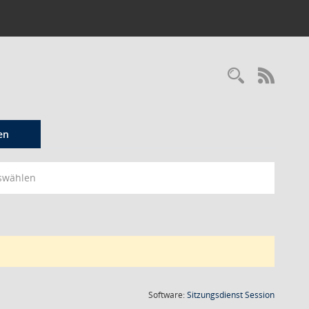
Recherc
RSS-
en
swählen
(Wird in
Software:
Sitzungsdienst
Session