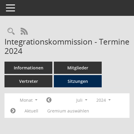
Toggle navigation
Rechercheauswahl
RSS-Feed
Integrationskommission - Termine
2024
Informationen
Mitglieder
Vertreter
Sitzungen
Monat
Juli
2024
Aktuell
Gremium auswählen