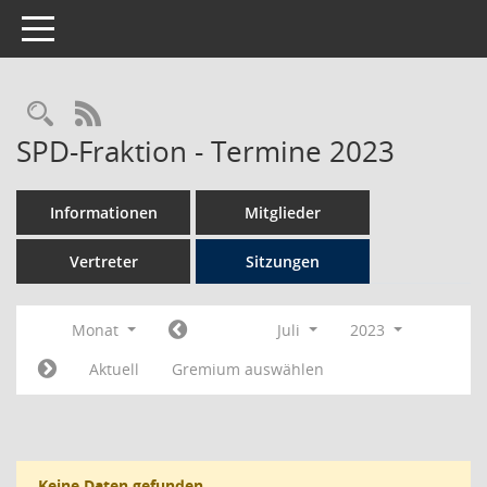
Toggle navigation
Rechercheauswahl
RSS-Feed
SPD-Fraktion - Termine 2023
Informationen
Mitglieder
Vertreter
Sitzungen
Monat
Juli
2023
Aktuell
Gremium auswählen
Keine Daten gefunden.