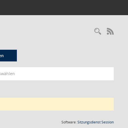
Recherc
RSS-
en
swählen
(Wird in
Software:
Sitzungsdienst
Session