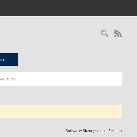
Recherc
RSS-
en
swählen
(Wird in
Software:
Sitzungsdienst
Session