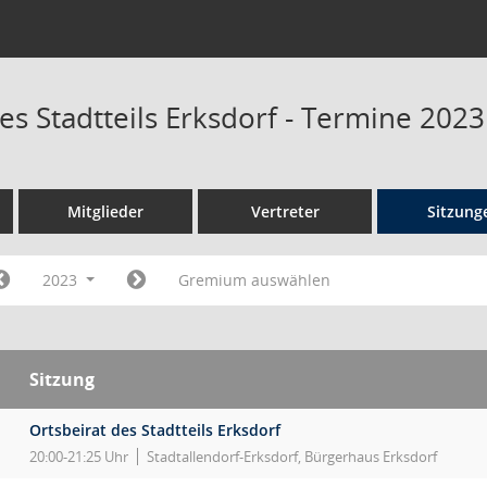
es Stadtteils Erksdorf - Termine 2023
Mitglieder
Vertreter
Sitzung
2023
Gremium auswählen
Sitzung
Ortsbeirat des Stadtteils Erksdorf
20:00-21:25 Uhr
Stadtallendorf-Erksdorf, Bürgerhaus Erksdorf