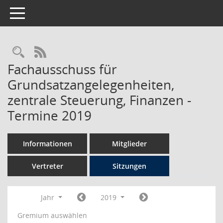
Toggle navigation
Rechercheauswahl
RSS-Feed
Fachausschuss für
Grundsatzangelegenheiten,
zentrale Steuerung, Finanzen -
Termine 2019
Informationen
Mitglieder
Vertreter
Sitzungen
Jahr
2019
Gremium auswählen