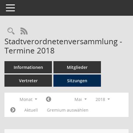
Toggle navigation
Rechercheauswahl
RSS-Feed
Stadtverordnetenversammlung -
Termine 2018
Informationen
Mitglieder
Vertreter
Sitzungen
Monat
Mai
2018
Aktuell
Gremium auswählen