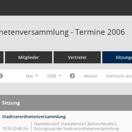
dnetenversammlung - Termine 2006
Mitglieder
Vertreter
Sitzung
Mai
2006
Aktuell
Gremium au
Sitzung
Stadtverordnetenversammlung
Stadtallendorf, Stadtallendorf, Bahnhofstraße 2,
19:30-20:48 Uhr
Sitzungssaal der Stadtverordnetenversammlung