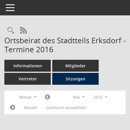
Toggle navigation
Rechercheauswahl
RSS-Feed
Ortsbeirat des Stadtteils Erksdorf -
Termine 2016
Informationen
Mitglieder
Vertreter
Sitzungen
Monat
Mai
2016
Aktuell
Gremium auswählen