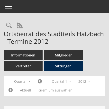
Toggle navigation
Rechercheauswahl
RSS-Feed
Ortsbeirat des Stadtteils Hatzbach
- Termine 2012
Informationen
Mitglieder
Vertreter
Sitzungen
Quartal
Quartal 1
2012
Aktuell
Gremium auswählen