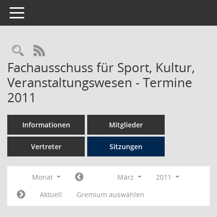
Toggle navigation
Rechercheauswahl
RSS-Feed
Fachausschuss für Sport, Kultur,
Veranstaltungswesen - Termine
2011
Informationen
Mitglieder
Vertreter
Sitzungen
Monat
März
2011
Aktuell
Gremium auswählen