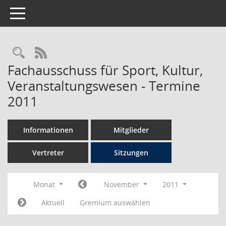
Toggle navigation
Rechercheauswahl
RSS-Feed
Fachausschuss für Sport, Kultur,
Veranstaltungswesen - Termine
2011
Informationen
Mitglieder
Vertreter
Sitzungen
Monat
November
2011
Aktuell
Gremium auswählen