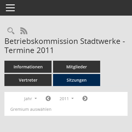
Toggle navigation
Rechercheauswahl
RSS-Feed
Betriebskommission Stadtwerke -
Termine 2011
Informationen
Mitglieder
Vertreter
Sitzungen
Jahr
2011
Gremium auswählen