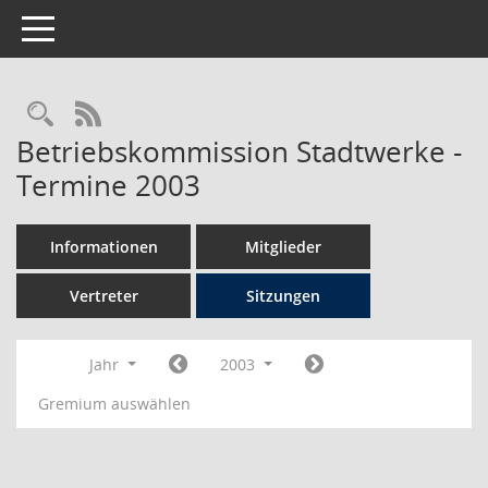
Toggle navigation
Rechercheauswahl
RSS-Feed
Betriebskommission Stadtwerke -
Termine 2003
Informationen
Mitglieder
Vertreter
Sitzungen
Jahr
2003
Gremium auswählen