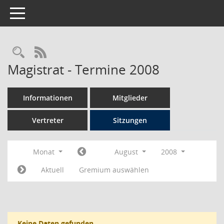
Toggle navigation
Rechercheauswahl
RSS-Feed
Magistrat - Termine 2008
Informationen
Mitglieder
Vertreter
Sitzungen
Monat
August
2008
Aktuell
Gremium auswählen
Keine Daten gefunden.