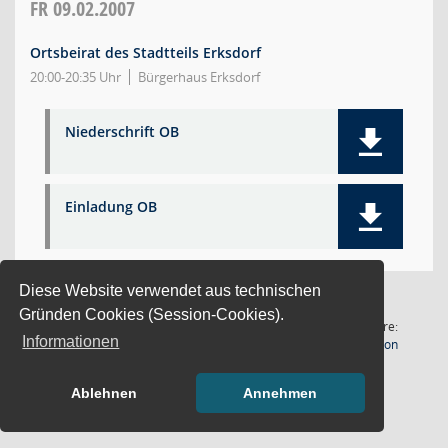
FR
09.02.2007
Ortsbeirat des Stadtteils Erksdorf
20:00-20:35 Uhr
Bürgerhaus Erksdorf
Niederschrift OB
Einladung OB
Diese Website verwendet aus technischen
Gründen Cookies (Session-Cookies).
1 Satz
Software:
Informationen
(Wird in
Letzte Änderung: 06.08.2026
Sitzungsdienst
Session
12:02:28
Ablehnen
Annehmen