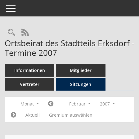
Toggle navigation
Rechercheauswahl
RSS-Feed
Ortsbeirat des Stadtteils Erksdorf -
Termine 2007
Informationen
Mitglieder
Vertreter
Sitzungen
Monat
Februar
2007
Aktuell
Gremium auswählen