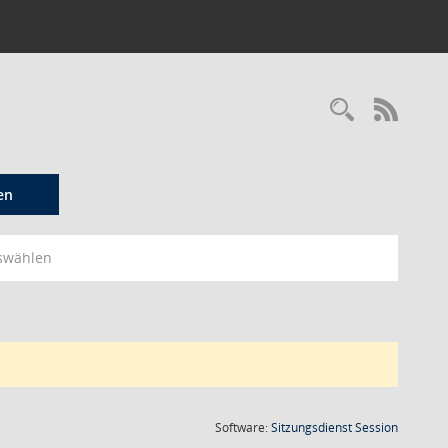
Recherc
RSS-
en
swählen
(Wird in
Software:
Sitzungsdienst
Session