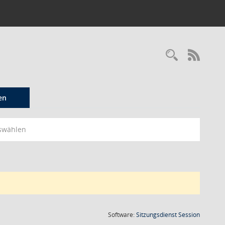
Recherc
RSS-
en
swählen
(Wird in
Software:
Sitzungsdienst
Session