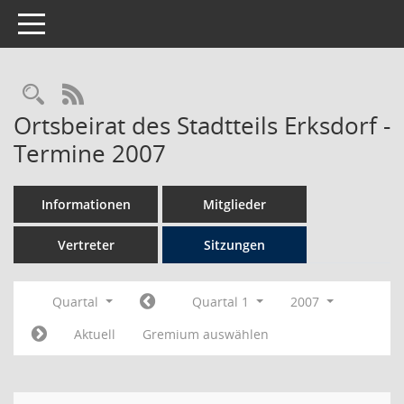
Toggle navigation
Rechercheauswahl
RSS-Feed
Ortsbeirat des Stadtteils Erksdorf -
Termine 2007
Informationen
Mitglieder
Vertreter
Sitzungen
Quartal
Quartal 1
2007
Aktuell
Gremium auswählen