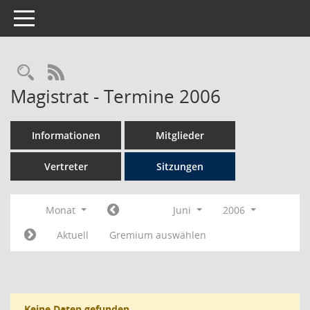
Toggle navigation
Rechercheauswahl
RSS-Feed
Magistrat - Termine 2006
Informationen
Mitglieder
Vertreter
Sitzungen
Monat
Juni
2006
Aktuell
Gremium auswählen
Keine Daten gefunden.