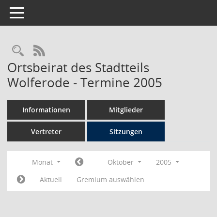
Toggle navigation
Rechercheauswahl
RSS-Feed
Ortsbeirat des Stadtteils
Wolferode - Termine 2005
Informationen
Mitglieder
Vertreter
Sitzungen
Monat
Oktober
2005
Aktuell
Gremium auswählen