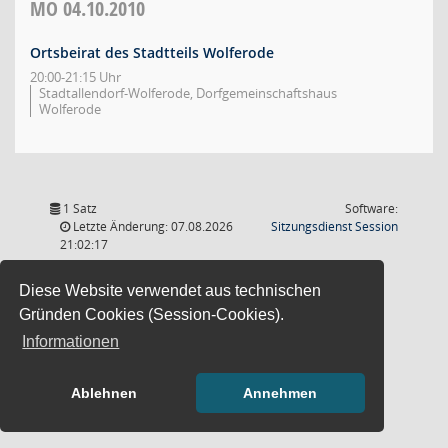
MO
04.10.2010
Ortsbeirat des Stadtteils Wolferode
20:00-21:15 Uhr
Stadtallendorf-Wolferode, Dorfgemeinschaftshaus
Wolferode
1 Satz
Software:
(Wird in
Letzte Änderung: 07.08.2026
Sitzungsdienst
Session
21:02:17
Diese Website verwendet aus technischen
Gründen Cookies (Session-Cookies).
Informationen
Ablehnen
Annehmen