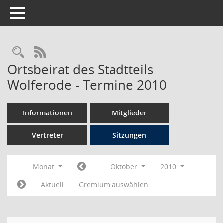
Toggle navigation
Rechercheauswahl
RSS-Feed
Ortsbeirat des Stadtteils
Wolferode - Termine 2010
Informationen
Mitglieder
Vertreter
Sitzungen
Monat
Oktober
2010
Aktuell
Gremium auswählen