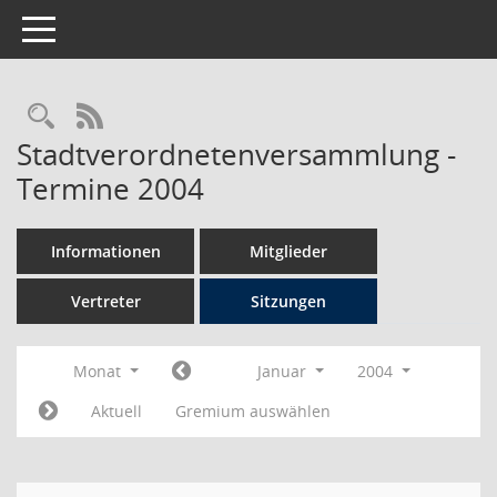
Toggle navigation
Rechercheauswahl
RSS-Feed
Stadtverordnetenversammlung -
Termine 2004
Informationen
Mitglieder
Vertreter
Sitzungen
Monat
Januar
2004
Aktuell
Gremium auswählen