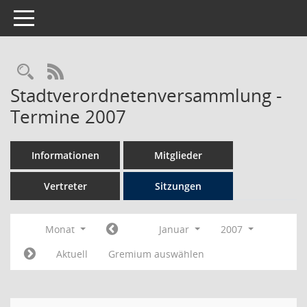
Toggle navigation
Rechercheauswahl
RSS-Feed
Stadtverordnetenversammlung -
Termine 2007
Informationen
Mitglieder
Vertreter
Sitzungen
Monat
Januar
2007
Aktuell
Gremium auswählen