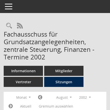
Toggle navigation
Rechercheauswahl
RSS-Feed
Fachausschuss für
Grundsatzangelegenheiten,
zentrale Steuerung, Finanzen -
Termine 2002
Informationen
Mitglieder
Vertreter
Sitzungen
Monat
August
2002
Aktuell
Gremium auswählen