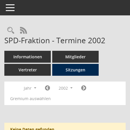
Toggle navigation
Rechercheauswahl
RSS-Feed
SPD-Fraktion - Termine 2002
Informationen
Mitglieder
Vertreter
Sitzungen
Jahr
2002
Gremium auswählen
Keine Daten gefunden.