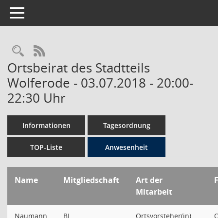
Toggle navigation
Rechercheauswahl
RSS-Feed
Ortsbeirat des Stadtteils
Wolferode - 03.07.2018 - 20:00-
22:30 Uhr
Informationen
Tagesordnung
TOP-Liste
Anwesenheit
Name
Mitgliedschaft
Art der
Mitarbeit
Naumann,
BL
Ortsvorsteher(in)
O