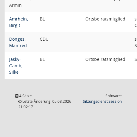
Armin
Amrhein,
BL
Ortsbeiratsmitglied
s
Birgit
O
Dönges,
CDU
s
Manfred
S
Jasky-
BL
Ortsbeiratsmitglied
S
Gamb,
Silke
4 Sätze
Software:
(Wird in
Letzte Änderung: 05.08.2026
Sitzungsdienst
Session
21:02:17