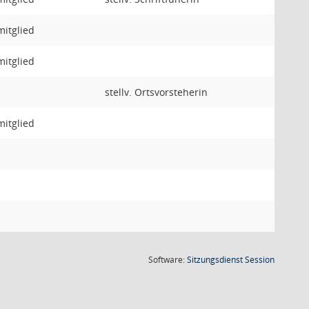
mitglied
mitglied
stellv. Ortsvorsteherin
mitglied
(Wird in
Software:
Sitzungsdienst
Session