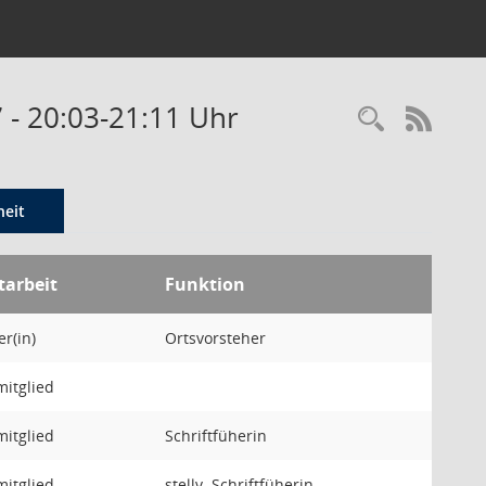
7 - 20:03-21:11 Uhr
Recherc
RSS-
eit
tarbeit
Funktion
r(in)
Ortsvorsteher
mitglied
mitglied
Schriftfüherin
mitglied
stellv. Schriftfüherin