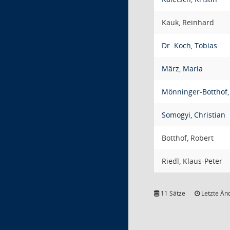
Kauk, Reinhard
Dr. Koch, Tobias
März, Maria
Mönninger-Botthof,
Somogyi, Christian
Botthof, Robert
Riedl, Klaus-Peter
11 Sätze
Letzte Än