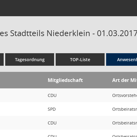
es Stadtteils Niederklein - 01.03.201
Tagesordnung
TOP-Liste
Anwesenh
Mitgliedschaft
Art der Mi
CDU
Ortsvorstehe
SPD
Ortsbeirats
CDU
Ortsbeirats
CDU
Ortsbeirats