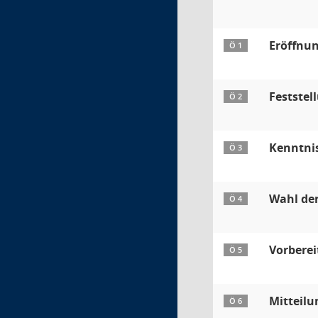
Eröffnu
Ö 1
Feststel
Ö 2
Kenntni
Ö 3
Wahl der
Ö 4
Vorberei
Ö 5
Mitteilu
Ö 6