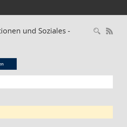
tionen und Soziales -
Recherc
RSS-
en