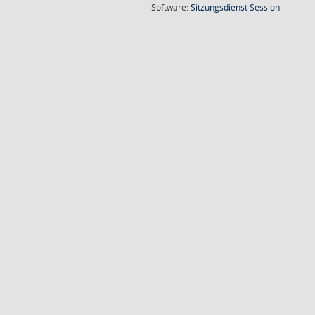
(Wird in
Software:
Sitzungsdienst
Session